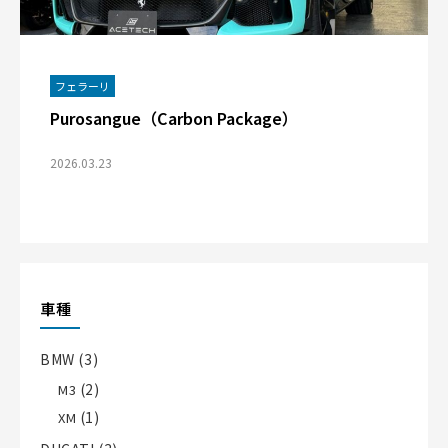
フェラーリ
Purosangue（Carbon Package）
2026.03.23
車種
BMW
(3)
(2)
M3
(1)
XM