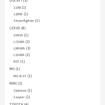
DUCATI
(3)
(1)
1198
(1)
1299S
(1)
Streetfighter
LEXUS
(8)
(1)
GX550
(2)
LC500h
(3)
LM500h
(1)
LS500h
(1)
RCF
MG
(1)
(1)
MG-B GT
MINI
(2)
(1)
Clubman
(1)
Couper
TOYOTA
(4)