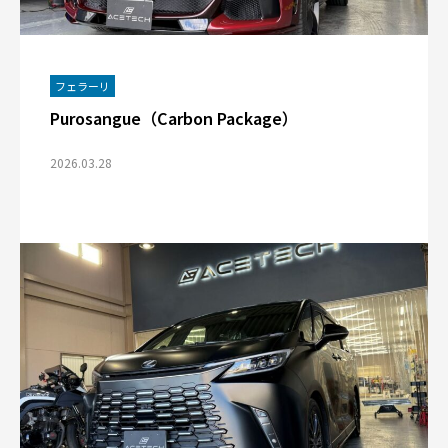
フェラーリ
Purosangue（Carbon Package）
2026.03.28