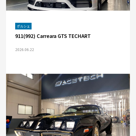
ポルシェ
911(992) Carreara GTS TECHART
2026.06.22