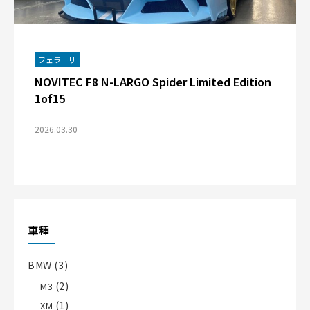
フェラーリ
NOVITEC F8 N-LARGO Spider Limited Edition
1of15
2026.03.30
車種
BMW
(3)
(2)
M3
(1)
XM