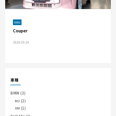
MINI
Couper
2026.05.16
車種
BMW
(3)
(2)
M3
(1)
XM