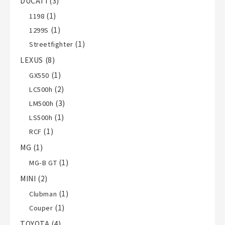
DUCATI
(3)
(1)
1198
(1)
1299S
(1)
Streetfighter
LEXUS
(8)
(1)
GX550
(2)
LC500h
(3)
LM500h
(1)
LS500h
(1)
RCF
MG
(1)
(1)
MG-B GT
MINI
(2)
(1)
Clubman
(1)
Couper
TOYOTA
(4)