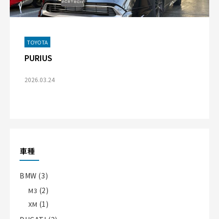
TOYOTA
PURIUS
2026.03.24
車種
BMW
(3)
(2)
M3
(1)
XM