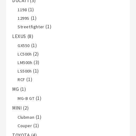
DUCATI
(3)
(1)
1198
(1)
1299S
(1)
Streetfighter
LEXUS
(8)
(1)
GX550
(2)
LC500h
(3)
LM500h
(1)
LS500h
(1)
RCF
MG
(1)
(1)
MG-B GT
MINI
(2)
(1)
Clubman
(1)
Couper
TOYOTA
(4)