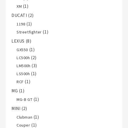
(1)
XM
DUCATI
(2)
(1)
1198
(1)
Streetfighter
LEXUS
(8)
(1)
GX550
(2)
LC500h
(3)
LM500h
(1)
LS500h
(1)
RCF
MG
(1)
(1)
MG-B GT
MINI
(2)
(1)
Clubman
(1)
Couper