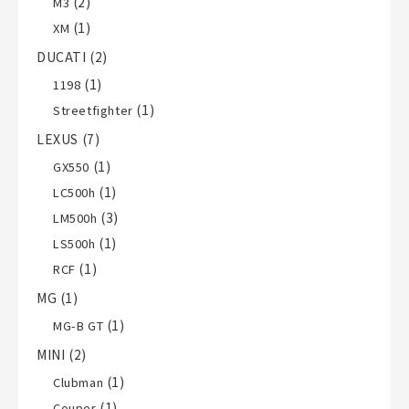
(2)
M3
(1)
XM
DUCATI
(2)
(1)
1198
(1)
Streetfighter
LEXUS
(7)
(1)
GX550
(1)
LC500h
(3)
LM500h
(1)
LS500h
(1)
RCF
MG
(1)
(1)
MG-B GT
MINI
(2)
(1)
Clubman
(1)
Couper