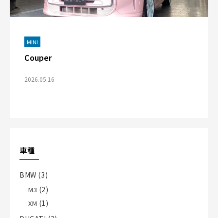
MINI
Couper
2026.05.16
車種
BMW
(3)
(2)
M3
(1)
XM