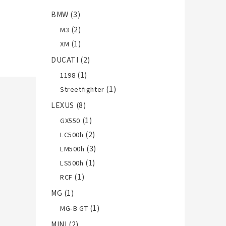
BMW
(3)
(2)
M3
(1)
XM
DUCATI
(2)
(1)
1198
(1)
Streetfighter
LEXUS
(8)
(1)
GX550
(2)
LC500h
(3)
LM500h
(1)
LS500h
(1)
RCF
MG
(1)
(1)
MG-B GT
MINI
(2)