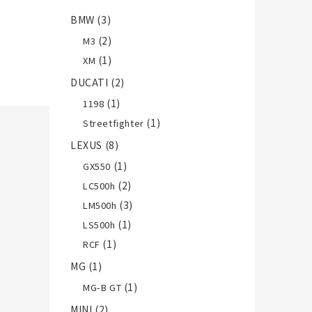
BMW
(3)
(2)
M3
(1)
XM
DUCATI
(2)
(1)
1198
(1)
Streetfighter
LEXUS
(8)
(1)
GX550
(2)
LC500h
(3)
LM500h
(1)
LS500h
(1)
RCF
MG
(1)
(1)
MG-B GT
MINI
(2)