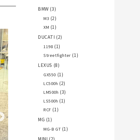
BMW
(3)
(2)
M3
(1)
XM
DUCATI
(2)
(1)
1198
(1)
Streetfighter
LEXUS
(8)
(1)
GX550
(2)
LC500h
(3)
LM500h
(1)
LS500h
(1)
RCF
MG
(1)
(1)
MG-B GT
MINI
(2)