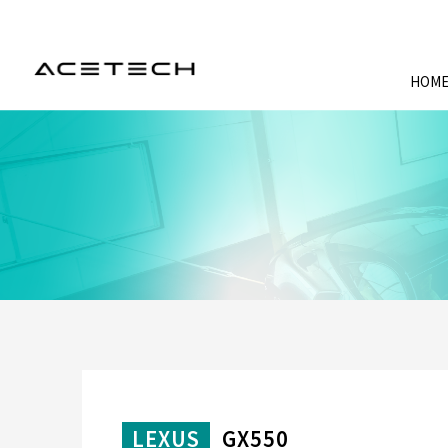
HOM
LEXUS
GX550