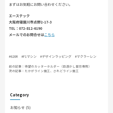
まずはお気軽にお問い合わせください。
エーステック
大阪府寝屋川市点野2-17-3
TEL：072-812-6190
メールでのお問合せは
こちら
#620R
#F1マシン
#デザインラッピング
#マクラーレン
投
前の記事：
待望のカッターホルダー（目透かし替刃専用）
次の記事：
たかがライン施工、されどライン施工
稿
ナ
ビ
Category
ゲ
お知らせ
(5)
ー