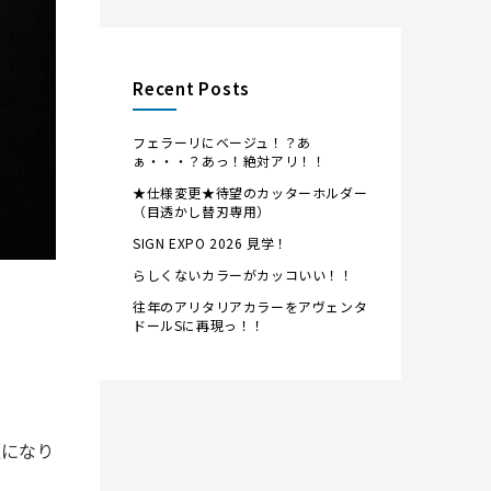
Recent Posts
フェラーリにベージュ！？あ
ぁ・・・？あっ！絶対アリ！！
★仕様変更★待望のカッターホルダー
（目透かし替刃専用）
SIGN EXPO 2026 見学！
らしくないカラーがカッコいい！！
往年のアリタリアカラーをアヴェンタ
ドールSに再現っ！！
）
版になり