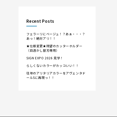
Recent Posts
フェラーリにベージュ！？あぁ・・・？
あっ！絶対アリ！！
★仕様変更★待望のカッターホルダー
（目透かし替刃専用）
SIGN EXPO 2026 見学！
らしくないカラーがカッコいい！！
往年のアリタリアカラーをアヴェンタド
ールSに再現っ！！