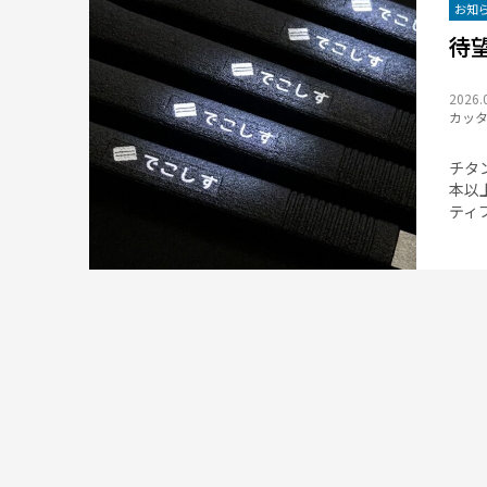
お知
待
2026.
カッ
チタ
本以
ティブ.