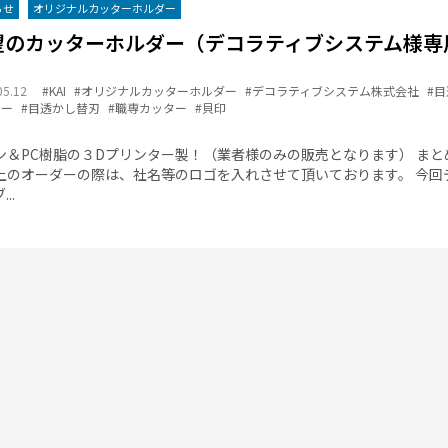
らせ
オリジナルカッターホルダー
望のカッターホルダー（デコラティブシステム様専
05.12
#KAI
#オリジナルカッターホルダー
#デコラティブシステム株式会社
#
ター
#目透かし替刃
#職専カッター
#貝印
ン＆PC樹脂の３Dプリンター製！（業者様のみの販売となります） まと
上のオーダーの際は、社名等のロゴを入れさせて頂いております。 今回
..