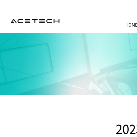
HOM
202