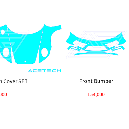
Front Bumper
n Cover SET
154,000
000