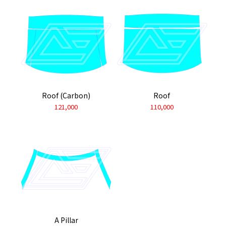
Roof (Carbon)
Roof
121,000
110,000
A Pillar