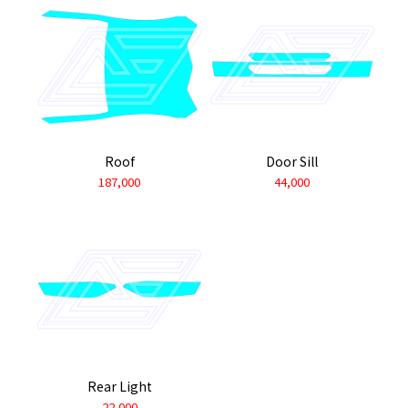
Roof
Door Sill
187,000
44,000
Rear Light
22,000