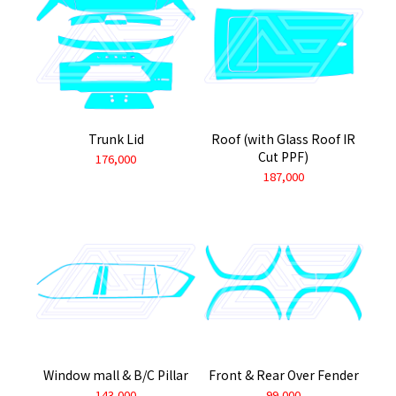
Trunk Lid
Roof (with Glass Roof IR
Cut PPF)
176,000
187,000
Window mall & B/C Pillar
Front & Rear Over Fender
143,000
99,000